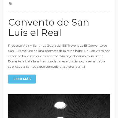
Convento de San
Luis el Real
Proyecto Vivir y Sentir La Zubia del IES Trevenque El Convento de
San Luis es fruto de una promesa de la reina Isabel I, quién visitó por
capricho La Zubia que estaba todavía bajo dominio musulmán.
Durante la batalla entre musulmanes y cristianos, la reina había
suplicado a San Luis que concediera la victoria a […]
LEER MÁS