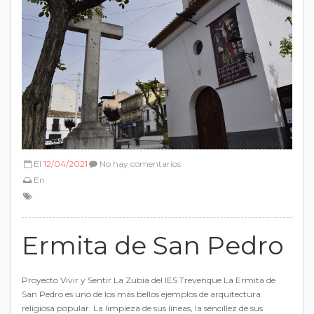
El
12/04/2021
No hay comentarios
En
Ermita de San Pedro
Proyecto Vivir y Sentir La Zubia del IES Trevenque La Ermita de
San Pedro es uno de los más bellos ejemplos de arquitectura
religiosa popular. La limpieza de sus líneas, la sencillez de sus