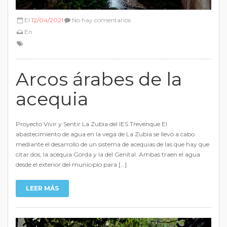
El
12/04/2021
No hay comentarios
En
Arcos árabes de la
acequia
Proyecto Vivir y Sentir La Zubia del IES Trevenque El
abastecimiento de agua en la vega de La Zubia se llevó a cabo
mediante el desarrollo de un sistema de acequias de las que hay que
citar dos, la acequia Gorda y la del Genital. Ambas traen el agua
desde el exterior del municipio para […]
LEER MÁS