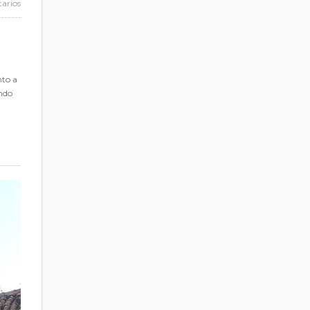
arios
nto a
ando