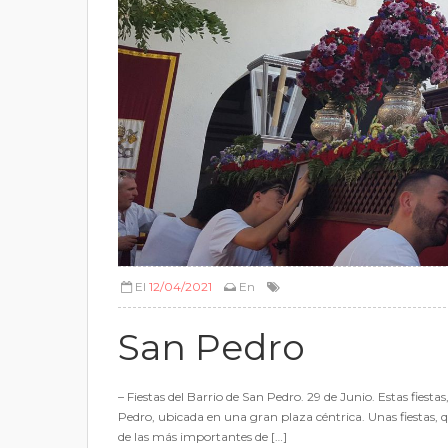
El
12/04/2021
En
San Pedro
– Fiestas del Barrio de San Pedro. 29 de Junio. Estas fiest
Pedro, ubicada en una gran plaza céntrica. Unas fiestas,
de las más importantes de […]