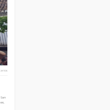
arios
e San
nas,