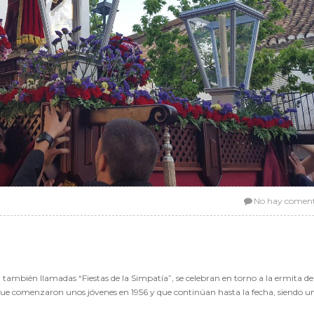
No hay coment
as, también llamadas “Fiestas de la Simpatía”, se celebran en torno a la ermita d
 que comenzaron unos jóvenes en 1956 y que continúan hasta la fecha, siendo u