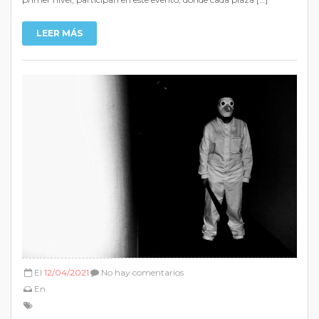
LEER MÁS
El
12/04/2021
No hay comentarios
En