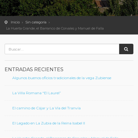
Inicio
Sin categoría
La Huerta Grande, el Barranco de Corvales y Manuel de Falla
ENTRADAS RECIENTES
Algunos buenos oficios tradicionales de la vega Zubiense
La Villa Romana “El Laurel”
El camino de Cájar y La Vía del Tranvía
El Legado en La Zubia de la Reina Isabel II