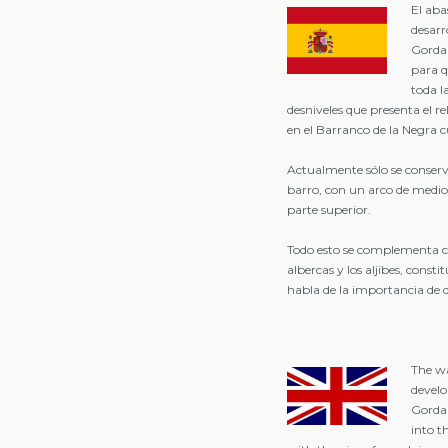
El aba
desarr
Gorda 
para q
toda l
desniveles que presenta el r
en el Barranco de la Negra 
Actualmente sólo se conserv
barro, con un arco de medio 
parte superior.
Todo esto se complementa co
albercas y los aljibes, cons
habla de la importancia de
The wa
develo
Gorda 
into t