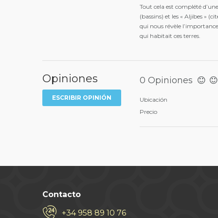
Tout cela est complété d’une 
(bassins) et les « Aljibes » 
qui nous révèle l’importanc
qui habitait ces terres.
Opiniones
0 Opiniones
ESCRIBIR OPINIÓN
Ubicación
Precio
Contacto
+34 958 89 10 76