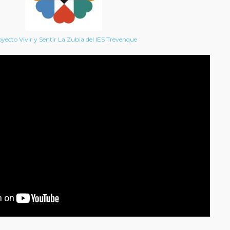
yecto Vivir y Sentir La Zubia del IES Trevenque