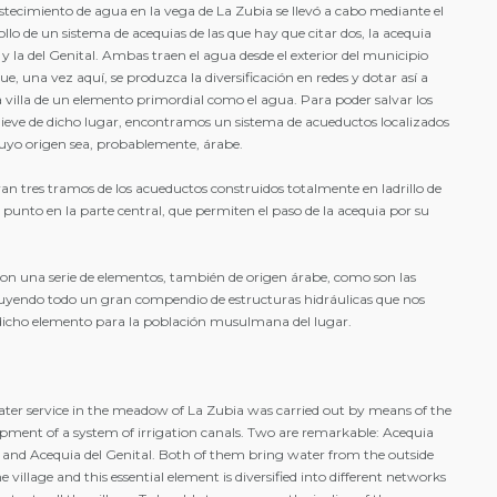
stecimiento de agua en la vega de La Zubia se llevó a cabo mediante el
ollo de un sistema de acequias de las que hay que citar dos, la acequia
y la del Genital. Ambas traen el agua desde el exterior del municipio
ue, una vez aquí, se produzca la diversificación en redes y dotar así a
a villa de un elemento primordial como el agua. Para poder salvar los
elieve de dicho lugar, encontramos un sistema de acueductos localizados
cuyo origen sea, probablemente, árabe.
an tres tramos de los acueductos construidos totalmente en ladrillo de
punto en la parte central, que permiten el paso de la acequia por su
n una serie de elementos, también de origen árabe, como son las
tituyendo todo un gran compendio de estructuras hidráulicas que nos
 dicho elemento para la población musulmana del lugar.
ter service in the meadow of La Zubia was carried out by means of the
pment of a system of irrigation canals. Two are remarkable: Acequia
and Acequia del Genital. Both of them bring water from the outside
he village and this essential element is diversified into different networks