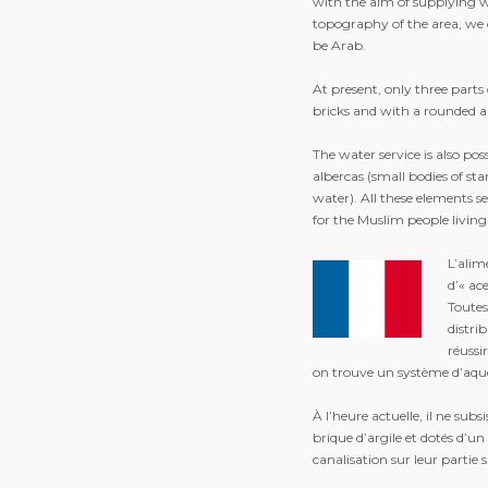
with the aim of supplying wat
topography of the area, we c
be Arab.
At present, only three part
bricks and with a rounded arc
The water service is also pos
albercas (small bodies of sta
water). All these elements
for the Muslim people living 
L’alim
d’« ac
Toutes
distri
réussi
on trouve un système d’aque
À l’heure actuelle, il ne sub
brique d’argile et dotés d’un
canalisation sur leur partie 