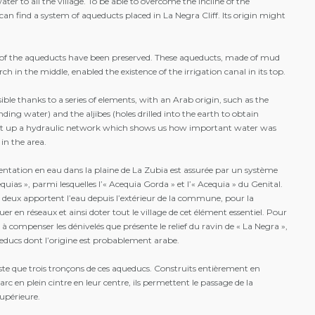
er to all the village. To be able to overcome the incline of the
an find a system of aqueducts placed in La Negra Cliff. Its origin might
s of the aqueducts have been preserved. These aqueducts, made of mud
h in the middle, enabled the existence of the irrigation canal in its top.
sible thanks to a series of elements, with an Arab origin, such as the
nding water) and the aljibes (holes drilled into the earth to obtain
 set up a hydraulic network which shows us how important water was
in the area.
entation en eau dans la plaine de La Zubia est assurée par un système
equias », parmi lesquelles l’« Acequia Gorda » et l’« Acequia » du Genital.
 deux apportent l’eau depuis l’extérieur de la commune, pour la
buer en réseaux et ainsi doter tout le village de cet élément essentiel. Pour
r à compenser les dénivelés que présente le relief du ravin de « La Negra »,
ducs dont l’origine est probablement arabe.
siste que trois tronçons de ces aqueducs. Construits entièrement en
 arc en plein cintre en leur centre, ils permettent le passage de la
supérieure.