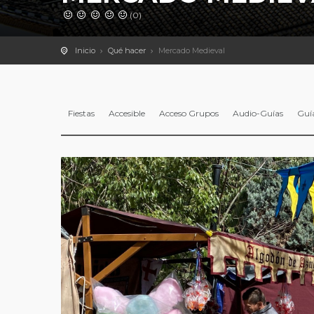
(0)
Inicio
Qué hacer
Mercado Medieval
Fiestas
Accesible
Acceso Grupos
Audio-Guías
Guía