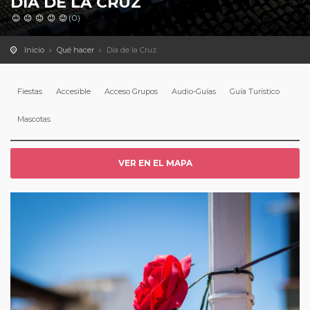
DÍA DE LA CRUZ
(0)
Inicio
Qué hacer
Día de la Cruz
Fiestas
Accesible
Acceso Grupos
Audio-Guías
Guía Turístico
Mascotas
VER EN EL MAPA