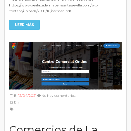
https://www.realacademiabellasartessevilla.com/wp-
content/uploads/2018/10/carmen.pdf
LEER MÁS
El
12/04/2021
No hay comentarios
En
Comercios de La