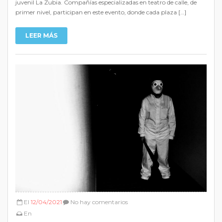
juvenil La Zubia. Compañías especializadas en teatro de calle, de
primer nivel, participan en este evento, donde cada plaza […]
LEER MÁS
El
12/04/2021
No hay comentarios
En