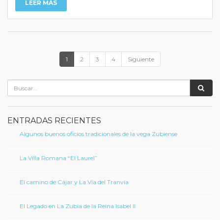
LEER MÁS
1
2
3
4
Siguiente
ENTRADAS RECIENTES
Algunos buenos oficios tradicionales de la vega Zubiense
La Villa Romana “El Laurel”
El camino de Cájar y La Vía del Tranvía
El Legado en La Zubia de la Reina Isabel II