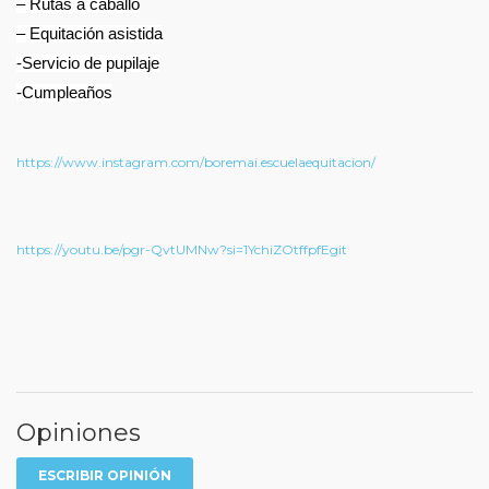
– Rutas a caballo
– Equitación asistida
-Servicio de pupilaje
-Cumpleaños
https://www.instagram.com/boremai.escuelaequitacion/
https://youtu.be/pgr-QvtUMNw?si=1YchiZOtffpfEgit
Opiniones
ESCRIBIR OPINIÓN