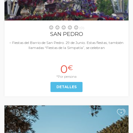
(0)
SAN PEDRO
– Fiestas del Barrio de San Pedro. 29 de Junio. Estas fiestas, también
llamadas “Fiestas de la Simpatía”, se celebran
0
€
*Por persona
DETALLES
+