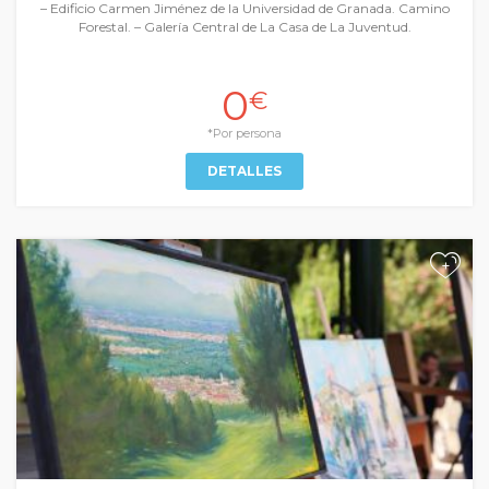
– Edificio Carmen Jiménez de la Universidad de Granada. Camino
Forestal. – Galería Central de La Casa de La Juventud.
0
€
*Por persona
DETALLES
+