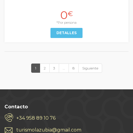
0
€
*Por persona
DETALLES
1
2
3
…
8
Siguiente
Contacto
+34 958 89 10 76
turismolazubia@gmail.com