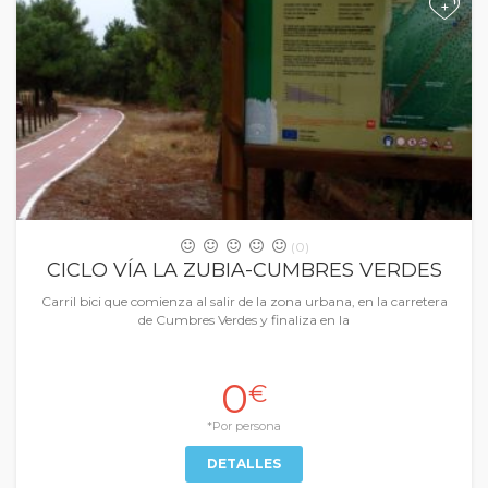
+
(0)
CICLO VÍA LA ZUBIA-CUMBRES VERDES
Carril bici que comienza al salir de la zona urbana, en la carretera
de Cumbres Verdes y finaliza en la
0
€
*Por persona
DETALLES