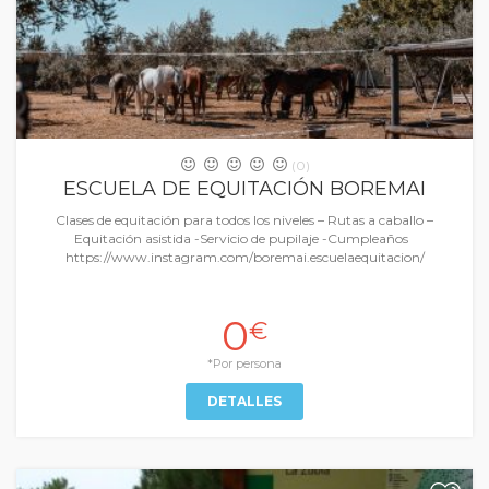
(0)
ESCUELA DE EQUITACIÓN BOREMAI
Clases de equitación para todos los niveles – Rutas a caballo –
Equitación asistida -Servicio de pupilaje -Cumpleaños
https://www.instagram.com/boremai.escuelaequitacion/
0
€
*Por persona
DETALLES