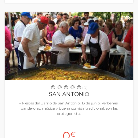
+
(0)
SAN ANTONIO
– Fiestas del Barrio de San Antonio. 13 de junio. Verbenas,
banderolas, música y buena comida tradicional, son las
protagonistas
0
€