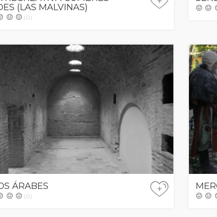
+
ES (LAS MALVINAS)
(0)
OS ÁRABES
MER
+
(0)