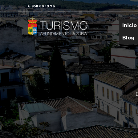
958 89 10 76
Inicio
Blog
D