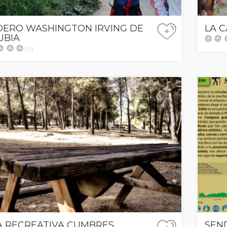
DERO WASHINGTON IRVING DE
LA 
+
UBIA
(0)
A RECREATIVA CUMBRES
SEN