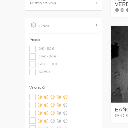
Turismo activo
(4)
VERD
Filtros
Precio
0€ - 50€
50€ - 80€
80€ - 100€
100€ +
Valoración
BAÑ