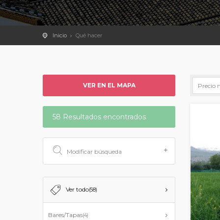
Inicio
Qué hacer
VER EN EL MAPA
58 Resultados encontrados
Modificar búsqueda
Ver todo
(58)
Bares/Tapas
(4)