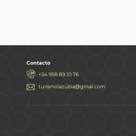
Contacto
+34 958 89 10 76
turismolazubia@gmail.com