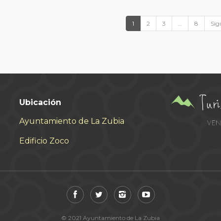
1
2
3
…
8
Sig
Ubicación
Ayuntamiento de La Zubia
Edificio Zoco
© 2021 Ayuntamiento de La Zubia