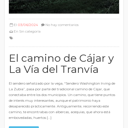
El
03/06/2024
No hay comentarios
En
Sin categoría
El camino de Cájar y
La Vía del Tranvía
El sendero señalizado por la vega, “Sendero Washington Irving de
La Zubia”, pasa por parte del tradicional camino de Cájar, que
conectaba entre los dos municipios. Un camino, que tiene puntos
de interés muy interesantes, aunque el patrimonio haya
desaparecido prácticamente. Antiguamente, recorriendo este
camino, te encontrabas con albercas, acequias, que ahora está
embovedadas, huertos […]