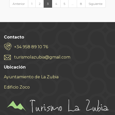
Anterior
1
2
3
4
5
…
8
Siguiente
Contacto
+34 958 89 10 76
turismolazubia@gmail.com
Ubicación
Ayuntamiento de La Zubia
Edificio Zoco