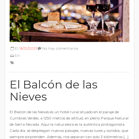
El
16/12/2021
No hay comentarios
En
El Balcón de las
Nieves
El Balcón de las Nieves es un hotel rural situado en el paraje de
Cumbres Verdes, a 1250 metros de altitud, en pleno Parque Natural
de Sierra Nevada. Aquí la naturaleza es la auténtica protagonista.
Cada día, se despliegan nuevos paisajes, nuevas luces y sonidos, que
siempre sorprenden. Además, nos separan tan solo 3 kilómetros […]