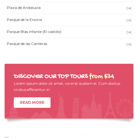
Plaza de Andalucía
0€
Parque de la Encina
0€
Parque Blas Infante (El castillo)
0€
Parque de las Canteras
0€
DISCOVER OUR TOP TOURS
from $34
Lorem ipsum dolor sit amet, vix erat audiam ei. Cum doctus
civibus efficiantur in.
READ MORE