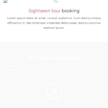
Sightseen tour
booking
Lorem ipsum dolor sit amet, vix erat audiam ei. Cum doctus civibus
efficiantur in. Nec id tempor imperdiet deterruisset, doctus volumus
explicari qui ex.
BELONG ANYWHERE
Lorem ipsum dolor sit amet, vix erat audiam ei. Cum doctus civibus
efficiantur in. Nec id tempor imperdiet deterruisset, doctus volumus
explicari qui ex.