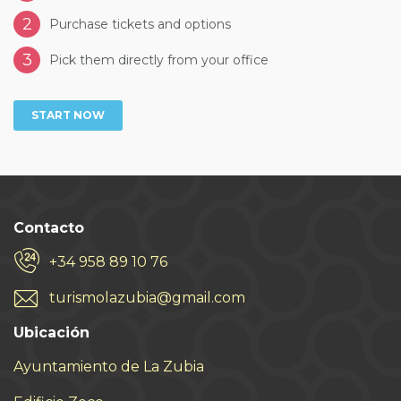
2
Purchase tickets and options
3
Pick them directly from your office
START NOW
Contacto
+34 958 89 10 76
turismolazubia@gmail.com
Ubicación
Ayuntamiento de La Zubia