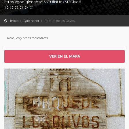
https://goo.gl/maps/95KTUfNUezM3Giyo6
(0)
Inicio
Qué hacer
Parque de los Olivos
Parques y áreas recreativas
VER EN EL MAPA