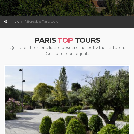
Inicio
Affordable Paris tours
PARIS
TOP
TOURS
Quisque at tortor a libero posuere laoreet vitae sed arcu.
Curabitur consequat.