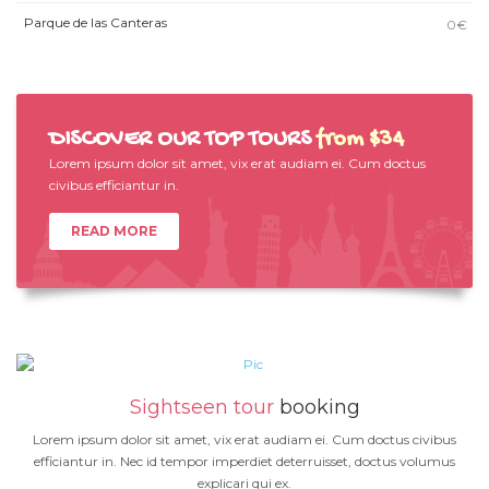
Parque de las Canteras
0€
DISCOVER OUR TOP TOURS
from $34
Lorem ipsum dolor sit amet, vix erat audiam ei. Cum doctus
civibus efficiantur in.
READ MORE
Sightseen tour
booking
Lorem ipsum dolor sit amet, vix erat audiam ei. Cum doctus civibus
efficiantur in. Nec id tempor imperdiet deterruisset, doctus volumus
explicari qui ex.