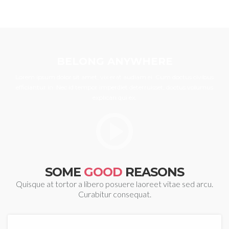
BELONG ANYWHERE
Lorem ipsum dolor sit amet, vix erat audiam ei. Cum doctus civibus
efficiantur in. Nec id tempor imperdiet deterruisset, doctus volumus
explicari qui ex.
SOME
GOOD
REASONS
Quisque at tortor a libero posuere laoreet vitae sed arcu.
Curabitur consequat.