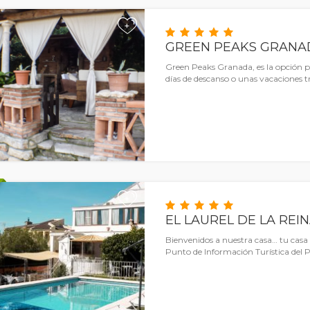
+
GREEN PEAKS GRANA
Green Peaks Granada, es la opción pe
días de descanso o unas vacaciones tr
+
EL LAUREL DE LA REI
Bienvenidos a nuestra casa… tu casa
Punto de Información Turística del 