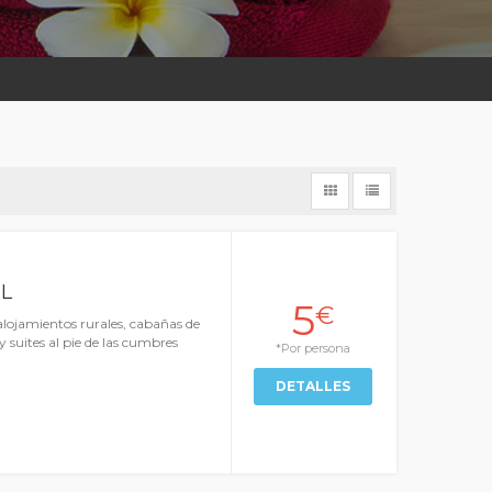
L
5
€
 alojamientos rurales, cabañas de
suites al pie de las cumbres
*Por persona
DETALLES