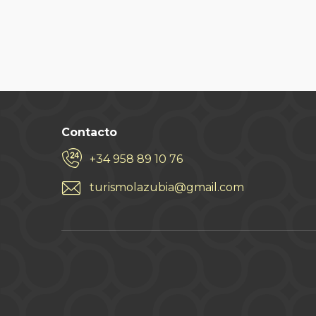
Contacto
+34 958 89 10 76
turismolazubia@gmail.com