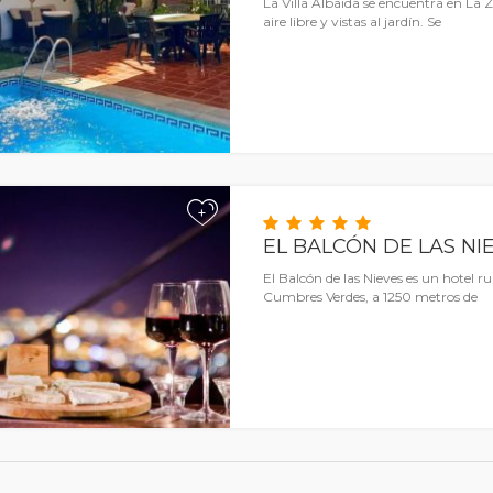
La Villa Albaida se encuentra en La Zu
aire libre y vistas al jardín. Se
+
EL BALCÓN DE LAS NI
El Balcón de las Nieves es un hotel ru
Cumbres Verdes, a 1250 metros de