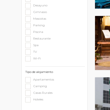
Desayuno
Gimnasio
Mascotas
Parking
Piscina
Restaurante
Spa
TV
Wi-Fi
Tipo de alojamiento
Apartamentos
Camping
Casas Rurales
Hoteles