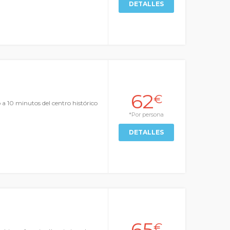
DETALLES
62
€
 a 10 minutos del centro histórico
*Por persona
DETALLES
65
€