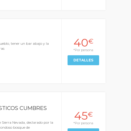
40
€
 pueblo, tener un bar abajo y la
ras
*Por persona
DETALLES
STICOS CUMBRES
45
€
 Sierra Nevada, declarado por la
*Por persona
frondoso bosque de