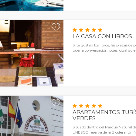
+
LA CASA CON LIBROS
Si te gustan los libros, las plazas de
buena conversación, pues igual quie
+
APARTAMENTOS TURÍ
VERDES
Situado dentro del Parque Natural de
UNESCO reserva de la Biosfera. Un 