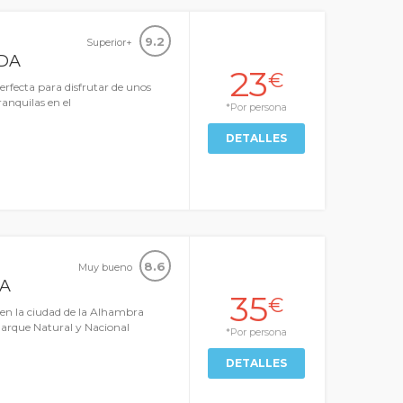
9.2
Superior+
DA
23
€
rfecta para disfrutar de unos
anquilas en el
*Por persona
DETALLES
8.6
Muy bueno
NA
35
€
 en la ciudad de la Alhambra
Parque Natural y Nacional
*Por persona
DETALLES