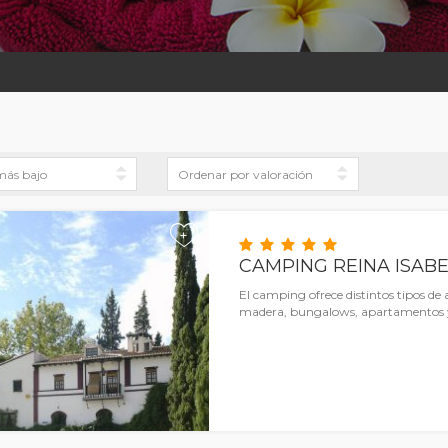
+
CAMPING REINA ISABE
El camping ofrece distintos tipos de
madera, bungalows, apartamentos y 