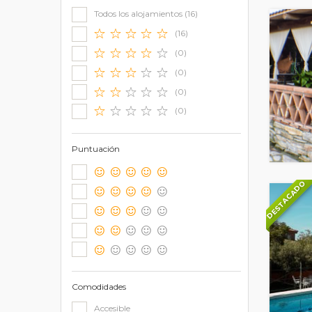
Todos los alojamientos (16)
(16)
(0)
(0)
(0)
(0)
Puntuación
DESTACADO
Comodidades
Accesible