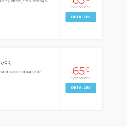
bia y ofrece jardín, piscina al
*Por persona
DETALLES
EVES
65
€
ral situado en el paraje de
*Por persona
DETALLES