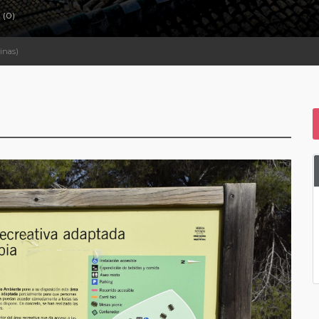
(0)
inas)