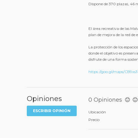
Dispone de 370 plazas, 46 
El área recreativa de las Ma
plan de mejora de la red de 
La protección de los espacios
donde el objetivo es preserv
disfrute de una forma sosteni
https://goo.gl/maps/CB9x
Opiniones
0 Opiniones
ESCRIBIR OPINIÓN
Ubicación
Precio