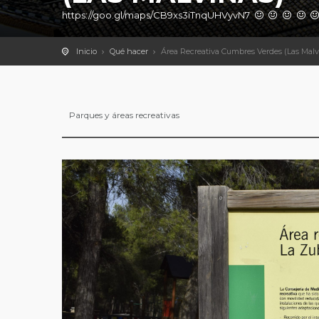
https://goo.gl/maps/CB9xs3iTnqUHVyvN7
Inicio
Qué hacer
Área Recreativa Cumbres Verdes (Las Malv
Parques y áreas recreativas