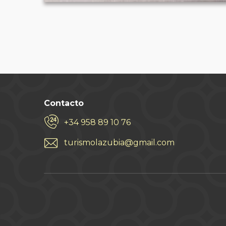
Contacto
+34 958 89 10 76
turismolazubia@gmail.com