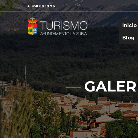
958 89 10 76
Inicio
Blog
GALER