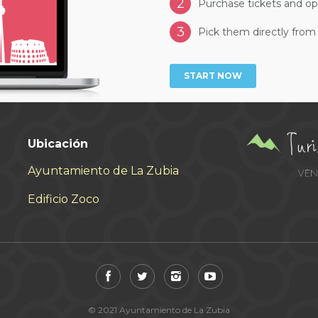
2
Purchase tickets and op
3
Pick them directly from 
START NOW
Ubicación
Ayuntamiento de La Zubia
Edificio Zoco
© 2021 Ayuntamiento de La Zubia