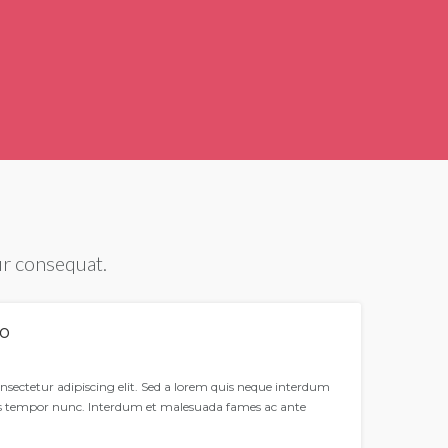
ur consequat.
so
nsectetur adipiscing elit. Sed a lorem quis neque interdum
is tempor nunc. Interdum et malesuada fames ac ante