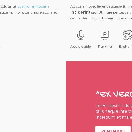
 soluta, ut
utamur antiopam
Ad cum movet fierent assueverit, mei 
ique in, mollis pertinax elaboraret
inciderint
sed. Ut iriure perpetua v
sed in. Per no vidit timeam, quis om
er
Audio guide
Parking
Exchan
“EX VER
Lorem ipsum dolor
quis neque inter
Interdum et males
READ MORE