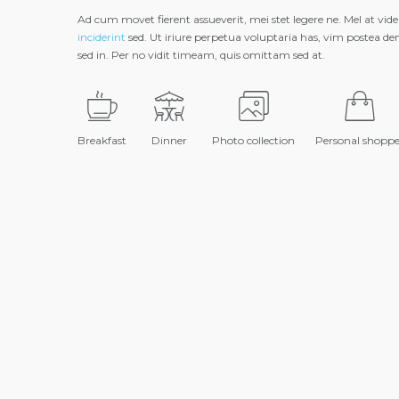
Ad cum movet fierent assueverit, mei stet legere ne. Mel at vide
inciderint
sed. Ut iriure perpetua voluptaria has, vim postea den
sed in. Per no vidit timeam, quis omittam sed at.
Breakfast
Dinner
Photo collection
Personal shopp