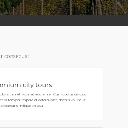
ur consequat.
mium city tours
lor sit amet, vix erat audiam ei. Cum doctus civibus
 Nec id tempor imperdiet deterruisset, doctus volumus
, appareat similique an usu.