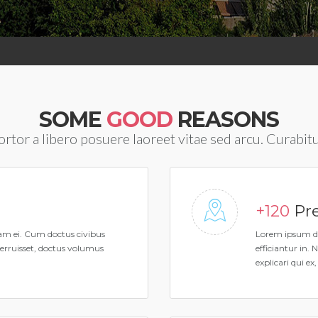
SOME
GOOD
REASONS
ortor a libero posuere laoreet vitae sed arcu. Curabit
+120
Pre
iam ei. Cum doctus civibus
Lorem ipsum do
terruisset, doctus volumus
efficiantur in.
.
explicari qui ex