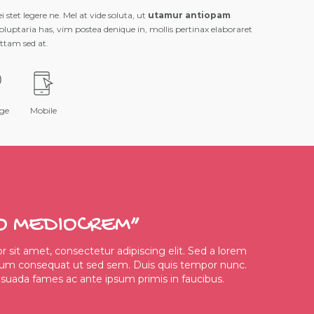
stet legere ne. Mel at vide soluta, ut
utamur antiopam
oluptaria has, vim postea denique in, mollis pertinax elaboraret
ittam sed at.
ge
Mobile
O MEDIOCREM”
 sit amet, consectetur adipiscing elit. Sed a lorem
dum consequat ut sed sem. Duis quis tempor nunc.
uada fames ac ante ipsum primis in faucibus.