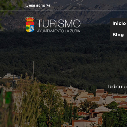
958 89 10 76
Inicio
Blog
Ridiculu