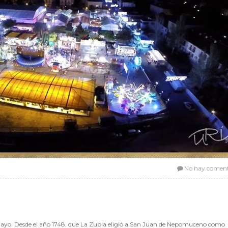
No hay coment
mayo. Desde el año 1748, que La Zubia eligió a San Juan de Nepomuceno como