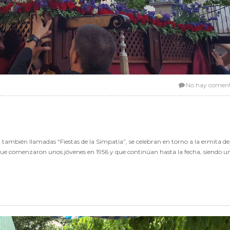
No hay coment
as, también llamadas “Fiestas de la Simpatía”, se celebran en torno a la ermita d
 que comenzaron unos jóvenes en 1956 y que continúan hasta la fecha, siendo u