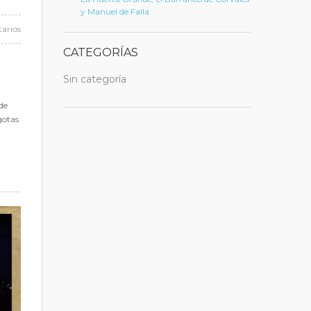
y Manuel de Falla
arios
CATEGORÍAS
Sin categoría
de
gotas