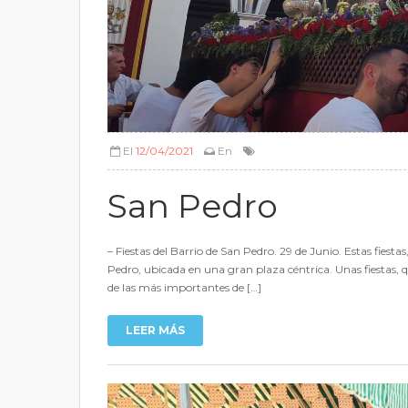
El
12/04/2021
En
San Pedro
– Fiestas del Barrio de San Pedro. 29 de Junio. Estas fiest
Pedro, ubicada en una gran plaza céntrica. Unas fiestas,
de las más importantes de […]
LEER MÁS