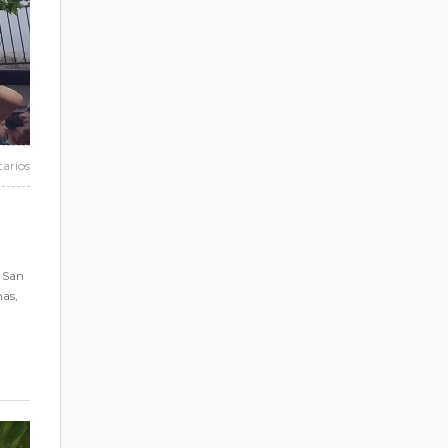
arios
e San
nas,