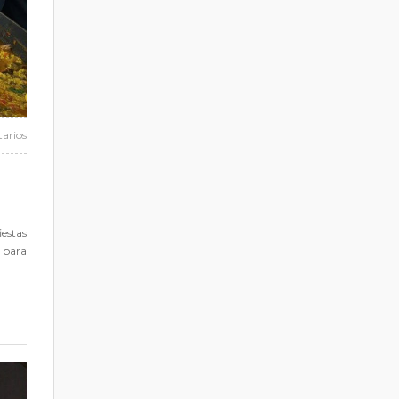
arios
iestas
s para