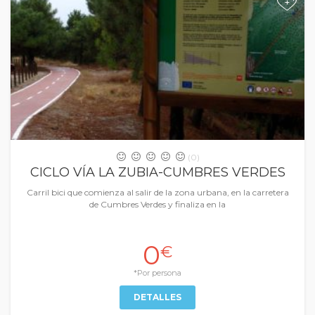
+
(0)
CICLO VÍA LA ZUBIA-CUMBRES VERDES
Carril bici que comienza al salir de la zona urbana, en la carretera
de Cumbres Verdes y finaliza en la
0
€
*Por persona
DETALLES