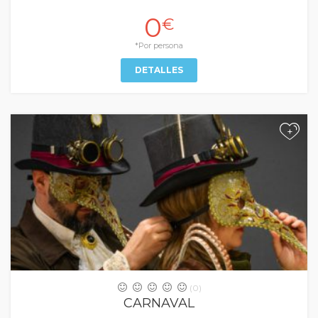
0
€
*Por persona
DETALLES
+
(0)
CARNAVAL