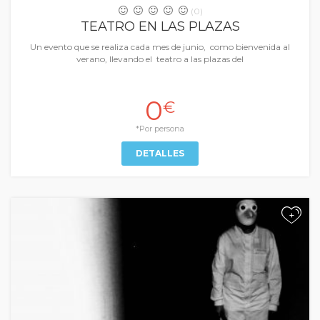
(0)
TEATRO EN LAS PLAZAS
Un evento que se realiza cada mes de junio, como bienvenida al
verano, llevando el teatro a las plazas del
0
€
*Por persona
DETALLES
+