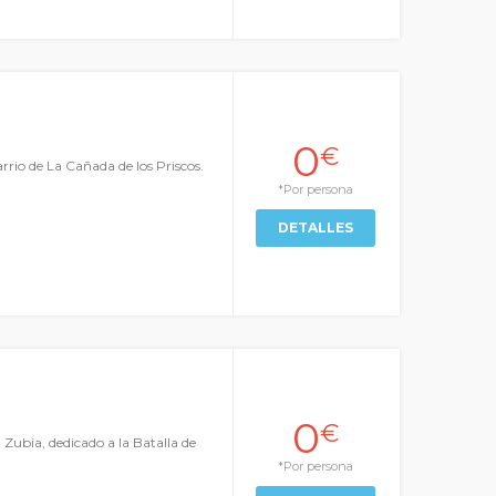
0
€
arrio de La Cañada de los Priscos.
*Por persona
DETALLES
0
€
 Zubia, dedicado a la Batalla de
*Por persona