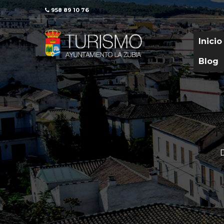
958 89 10 76
Inicio
Blog
D