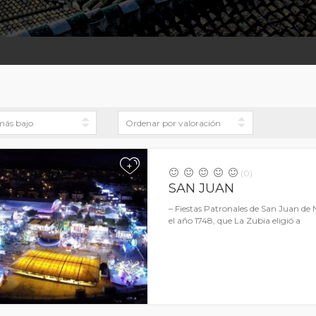
+
(0)
SAN JUAN
– Fiestas Patronales de San Juan d
el año 1748, que La Zubia eligió a