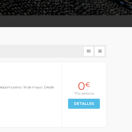
0
€
e Nepomuceno. 16 de mayo. Desde
*Por persona
DETALLES