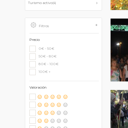
Turismo activo
(4)
Filtros
Precio
0€ - 50€
50€ - 80€
80€ - 100€
100€ +
Valoración