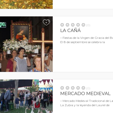
+
(0)
LA CAÑÁ
– Fiestas de la Virgen de Gracia del B
El 8 de septiembre se celebra la
+
(0)
MERCADO MEDIEVAL
– Mercado Medieval Tradicional de La
La Zubia y la leyenda del Laurel de