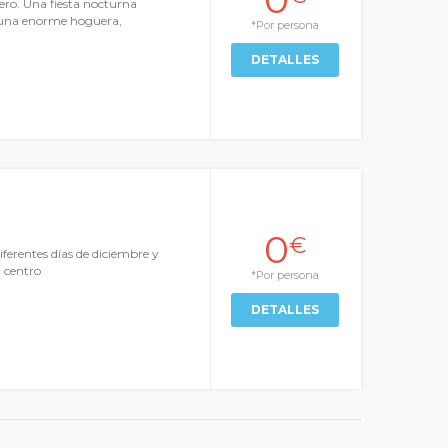
rero. Una fiesta nocturna
za una enorme hoguera,
*Por persona
DETALLES
0
€
ferentes días de diciembre y
l centro
*Por persona
DETALLES