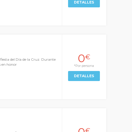
DETALLES
0
€
 fiesta del Día de la Cruz. Durante
s en honor
*Por persona
DETALLES
0
€