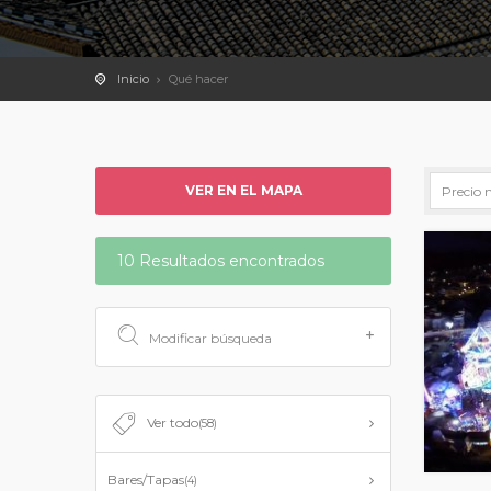
Inicio
Qué hacer
VER EN EL MAPA
10 Resultados encontrados
Modificar búsqueda
Ver todo
(58)
Bares/Tapas
(4)