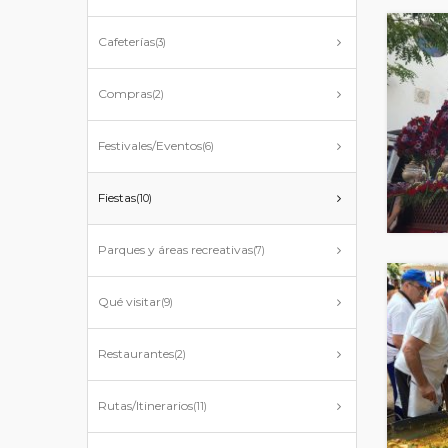
Cafeterías
(3)
Compras
(2)
Festivales/Eventos
(6)
Fiestas
(10)
Parques y áreas recreativas
(7)
Qué visitar
(9)
Restaurantes
(2)
Rutas/Itinerarios
(11)