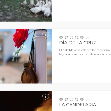
+
(0)
DÍA DE LA CRUZ
El 3 de Mayo se celebra la tradicional
la jornada se montan diversos altare
+
(0)
LA CANDELARIA