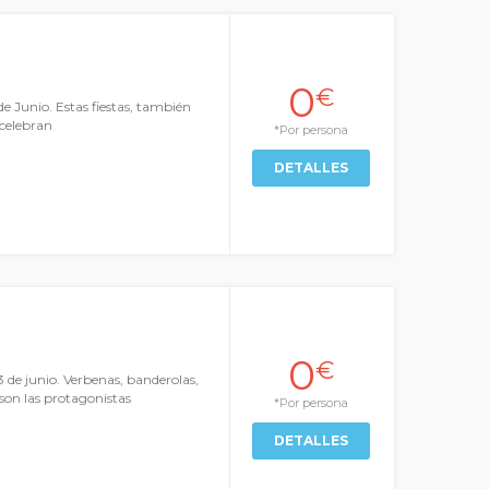
0
€
de Junio. Estas fiestas, también
 celebran
*Por persona
DETALLES
0
€
13 de junio. Verbenas, banderolas,
son las protagonistas
*Por persona
DETALLES