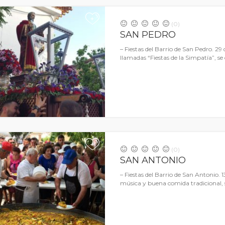
+
(0)
SAN PEDRO
– Fiestas del Barrio de San Pedro. 29 
llamadas “Fiestas de la Simpatía”, se
+
(0)
SAN ANTONIO
– Fiestas del Barrio de San Antonio. 
música y buena comida tradicional, 