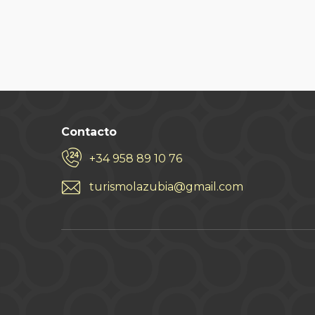
Contacto
+34 958 89 10 76
turismolazubia@gmail.com