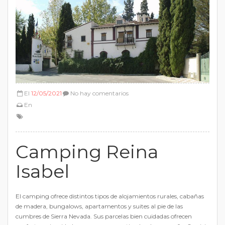
El
12/05/2021
No hay comentarios
En
Camping Reina
Isabel
El camping ofrece distintos tipos de alojamientos rurales, cabañas
de madera, bungalows, apartamentos y suites al pie de las
cumbres de Sierra Nevada. Sus parcelas bien cuidadas ofrecen