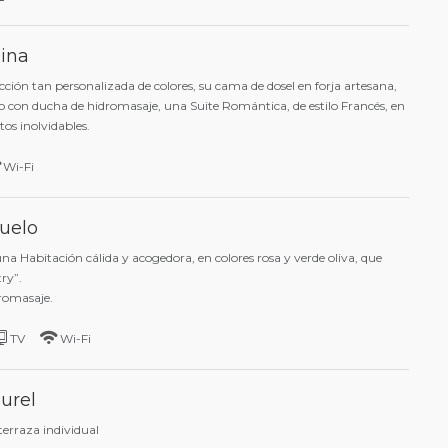
eina
ección tan personalizada de colores, su cama de dosel en forja artesana,
ño con ducha de hidromasaje, una Suite Romántica, de estilo Francés, en
os inolvidables.
Wi-Fi
buelo
una Habitación cálida y acogedora, en colores rosa y verde oliva, que
ry”.
romasaje.
TV
Wi-Fi
urel
terraza individual