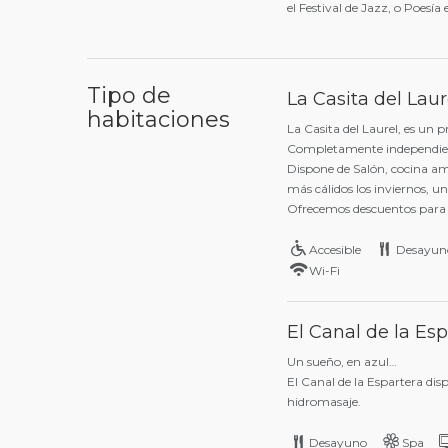
el Festival de Jazz, o Poesía 
Tipo de
La Casita del Laur
habitaciones
La Casita del Laurel, es un 
Completamente independiente 
Dispone de Salón, cocina am
más cálidos los inviernos, u
Ofrecemos descuentos para l
Accesible
Desayun
Wi-Fi
El Canal de la Esp
Un sueño, en azul…
El Canal de la Espartera di
hidromasaje.
Desayuno
Spa