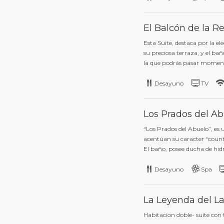
El Balcón de la R
Esta Suite, destaca por la el
su preciosa terraza, y el ba
la que podrás pasar moment
Desayuno
TV
Los Prados del A
“Los Prados del Abuelo”, es 
acentúan su caracter “count
El baño, posee ducha de hid
Desayuno
Spa
La Leyenda del La
Habitacion doble- suite con 