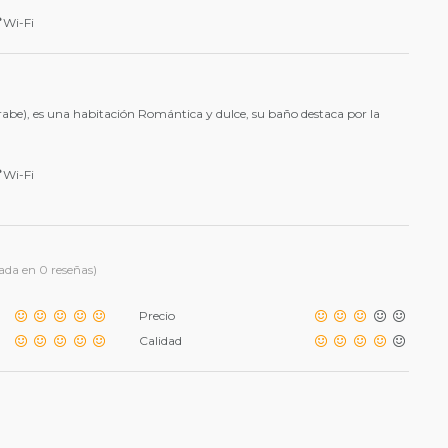
Wi-Fi
árabe), es una habitación Romántica y dulce, su baño destaca por la
Wi-Fi
ada en 0 reseñas)
Precio
Calidad