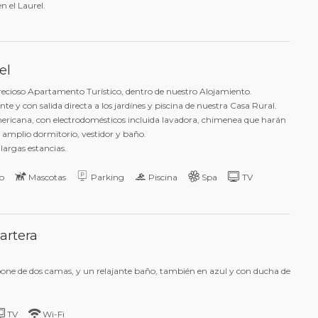
en el Laurel.
el
precioso Apartamento Turístico, dentro de nuestro Alojamiento.
y con salida directa a los jardínes y piscina de nuestra Casa Rural.
ericana, con electrodomésticos incluida lavadora, chimenea que harán
n amplio dormitorio, vestidor y baño.
argas estancias.
o
Mascotas
Parking
Piscina
Spa
TV
artera
spone de dos camas, y un relajante baño, también en azul y con ducha de
TV
Wi-Fi