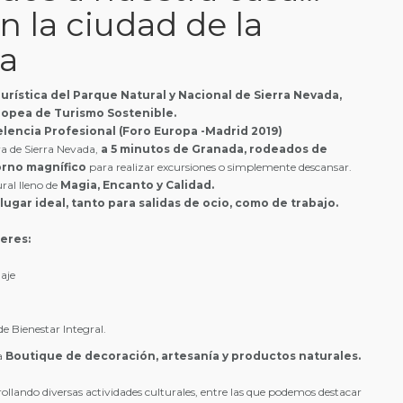
n la ciudad de la
a
rística del Parque Natural y Nacional de Sierra Nevada,
ropea de Turismo Sostenible.
elencia Profesional (Foro Europa -Madrid 2019)
a de Sierra Nevada,
a 5 minutos de Granada, rodeados de
orno magnífico
para realizar excursiones o simplemente descansar.
ral lleno de
Magia, Encanto y Calidad.
lugar ideal, tanto para salidas de ocio, como de trabajo.
leres:
aje
de Bienestar Integral.
a
Boutique de decoración, artesanía y productos naturales.
ollando diversas actividades culturales, entre las que podemos destacar