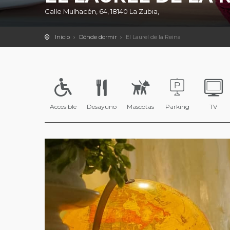
Calle Mulhacén, 64, 18140 La Zubia,
Inicio
Dónde dormir
El Laurel de la Reina
Accesible
Desayuno
Mascotas
Parking
TV